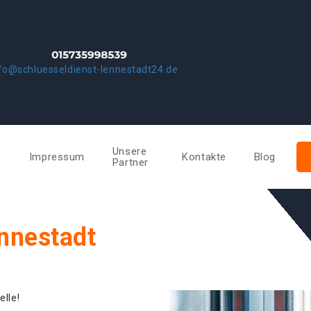
fo@schluesseldienst-lennestadt24.de
Unsere
e
Impressum
Kontakte
Blog
Partner
nnestadt
elle!