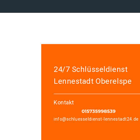
24/7 Schlüsseldienst
Lennestadt Oberelspe
Kontakt
info@schluesseldienst-lennestadt24.de